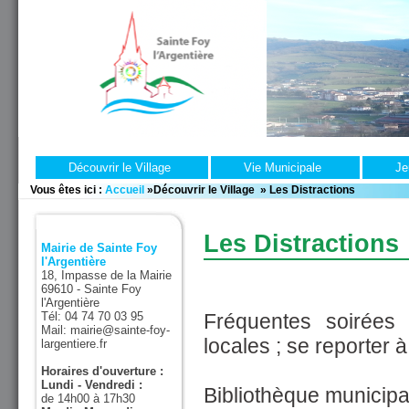
Découvrir le Village
Vie Municipale
Je
Vous êtes ici :
Accueil
»
Découvrir le Village
»
Les Distractions
Les Distractions
Mairie de Sainte Foy
l'Argentière
18, Impasse de la Mairie
69610 - Sainte Foy
l'Argentière
Tél: 04 74 70 03 95
Fréquentes soirées 
Mail: mairie@sainte-foy-
locales ; se reporter à
largentiere.fr
Horaires d'ouverture :
Lundi - Vendredi :
Bibliothèque municipal
de 14h00 à 17h30