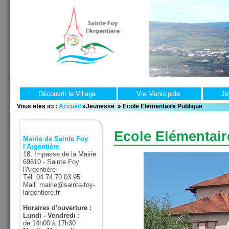
Découvrir le Village
Vie Municipale
Je
Vous êtes ici :
Accueil
»
Jeunesse
»
Ecole Elementaire Publique
Ecole Elémentair
Mairie de Sainte Foy
l'Argentière
18, Impasse de la Mairie
69610 - Sainte Foy
l'Argentière
Tél: 04 74 70 03 95
Mail: mairie@sainte-foy-
largentiere.fr
Horaires d'ouverture :
Lundi - Vendredi :
de 14h00 à 17h30