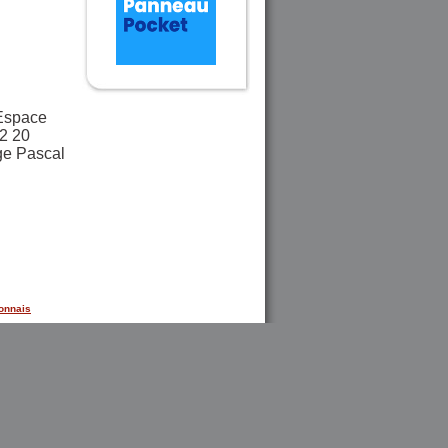
 Espace
2 20
ge Pascal
onnais