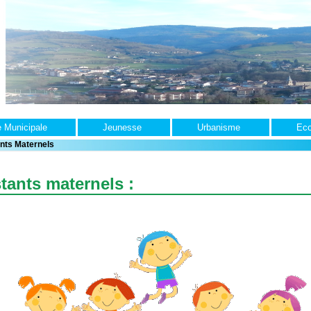
e Municipale
Jeunesse
Urbanisme
Ec
nts Maternels
tants maternels :