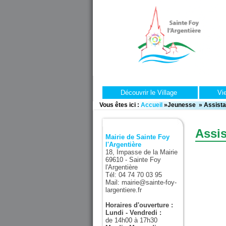
Découvrir le Village
Vi
Vous êtes ici :
Accueil
»
Jeunesse
»
Assista
Assis
Mairie de Sainte Foy
l'Argentière
18, Impasse de la Mairie
69610 - Sainte Foy
l'Argentière
Tél: 04 74 70 03 95
Mail: mairie@sainte-foy-
largentiere.fr
Horaires d'ouverture :
Lundi - Vendredi :
de 14h00 à 17h30