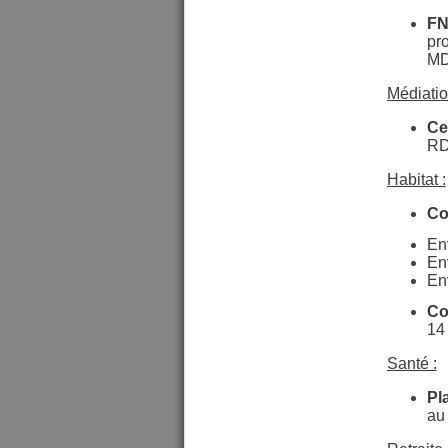
FN
pro
M
Médiatio
Ce
RD
Habitat :
Co
En
En
En
Co
14
Santé :
Pl
au