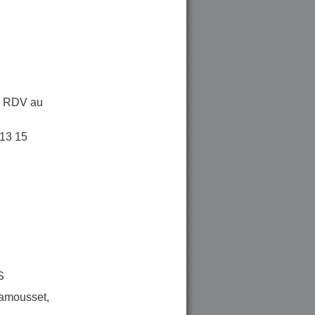
ur RDV au
13 15
S
hamousset,