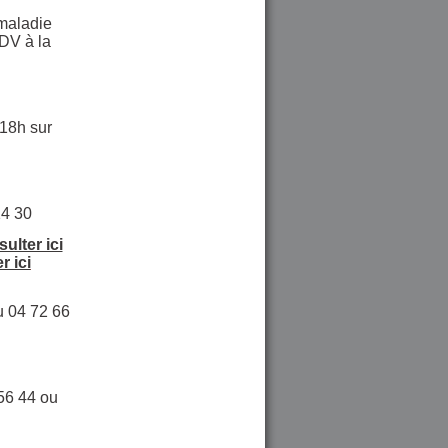
 maladie
RDV à la
18h sur
14 30
ulter ici
r ici
u 04 72 66
56 44 ou