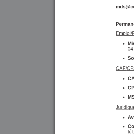
mds@cc
Permane
Emploi/F
Mi
04
So
CAF/
CP
CA
CP
MS
Juridiq
Av
Co
tél