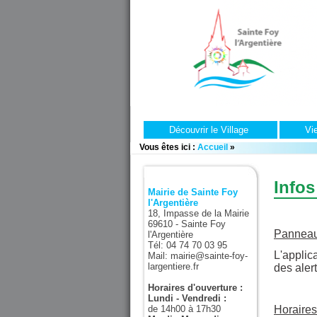
Découvrir le Village
Vi
Vous êtes ici :
Accueil
»
Infos
Mairie de Sainte Foy
l'Argentière
18, Impasse de la Mairie
69610 - Sainte Foy
Panneau
l'Argentière
Tél: 04 74 70 03 95
L'applic
Mail: mairie@sainte-foy-
largentiere.fr
des alert
Horaires d'ouverture :
Lundi - Vendredi :
de 14h00 à 17h30
Horaires